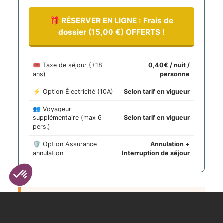
🎁 RÉSERVER EN LIGNE : Frais de
dossier (15,00 €) OFFERTS !
🎟️ Taxe de séjour (+18
0,40€ / nuit /
ans)
personne
⚡ Option Électricité (10A)
Selon tarif en vigueur
👥 Voyageur
supplémentaire (max 6
Selon tarif en vigueur
pers.)
🛡️ Option Assurance
Annulation +
annulation
Interruption de séjour
💡 Le tip des locaux