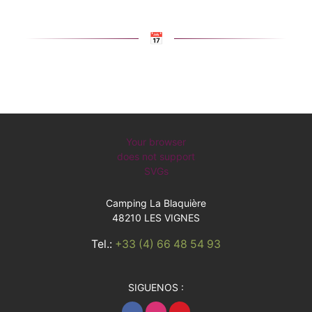
📅
Your browser
does not support
SVGs
Camping La Blaquière
48210 LES VIGNES
Tel.:
+33 (4) 66 48 54 93
SIGUENOS :