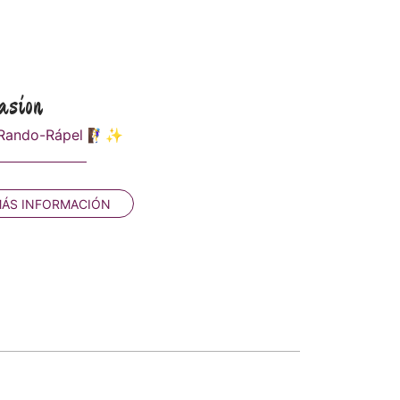
asion
 Rando-Rápel 🧗‍♀️✨
ÁS INFORMACIÓN