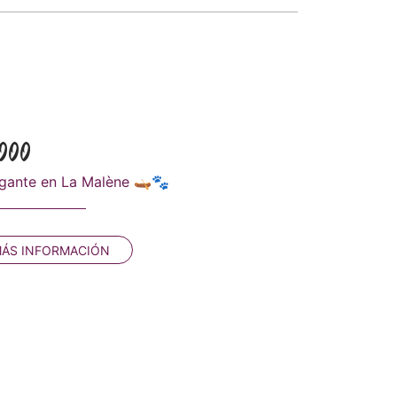
2000
igante en La Malène 🛶🐾
ÁS INFORMACIÓN