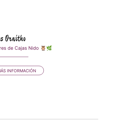
ns Ornitho
eres de Cajas Nido 🦉🌿
ÁS INFORMACIÓN