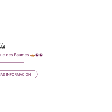
lio
irque des Baumes 🛶��
ÁS INFORMACIÓN